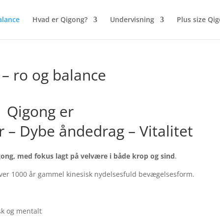
alance
Hvad er Qigong?
Undervisning
Plus size Qi
– ro og balance
Qigong er
 – Dybe åndedrag – Vitalitet
gong, med fokus lagt på velvære i både krop og sind
.
over 1000 år gammel kinesisk nydelsesfuld bevægelsesform.
k og mentalt