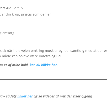
rskud i dit liv
 af din krop, præcis som den er
og omsorg
sisk når hele vejen omkring muskler og led, samtidig med at der e
en måde kan opleve være indefra og ud.
om et af mine hold,
kan du klikke her.
ud – så følg
linket h
er
og se videoer af mig der viser qigong